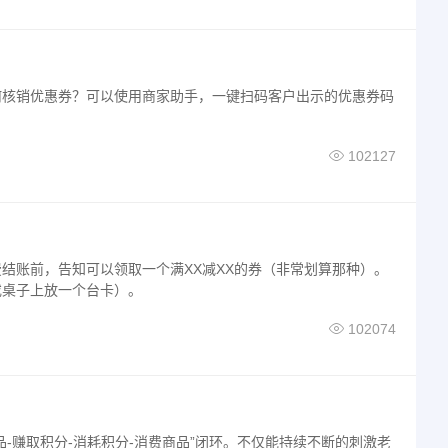
何核销优惠券？可以使用商家助手，一键扫码客户出示的优惠券码
102127
结账前，告知可以领取一个满XX减XX的券（非常划算那种）。
或桌子上放一个台卡）。
102074
品-赚取积分-消耗积分-消费商品”闭环。不仅能持续不断的刺激老