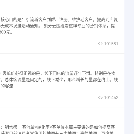
，核心目的是：引流新客户到群、注册。维护老客户，提高到店复
无成本发送活动通知。 聚分云围绕着这样专业的营销体系，提
00元。
101581
化率 × 客单价必须正视的是，线下门店的流量逐年下滑。特别是在疫
重。总体客流量是固定的，线下减少，那么增长的量都在线上。线
多的客流
101452
：销售额 = 客流量×转化率×客单价本篇主要讲的是如何提高客
中获客目前消费者常使用的地图有三大地图：高德地图、百度地