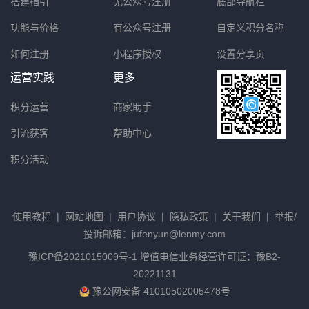
搭建指引
无公众号注册
底部导航栏
功能与价格
有公众号注册
自定义积分名称
如何注册
小程序授权
设置分享页
运营实践
更多
积分运营
商家助手
引流获客
帮助中心
积分活动
使用教程
|
网站地图
|
用户协议
|
隐私政策
|
关于我们
|
举报/
投诉邮箱：jufenyun@lenmy.com
豫ICP备2021015009号-1
增值电信业务经营许可证：豫B2-
20221131
豫公网安备 41010502005478号