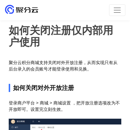
如何关闭注册仅内部用
户使用
聚分云积分商城支持关闭对外开放注册，从而实现只有从
后台录入的会员账号才能登录使用和兑换。
如何关闭对外开放注册
登录商户平台 > 商城 > 商城设置 ，把开放注册选项改为不
开放即可。设置完立刻生效。