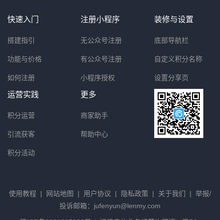
快速入门
注册小程序
装修与设置
搭建指引
无公众号注册
底部导航栏
功能与价格
有公众号注册
自定义积分名称
如何注册
小程序授权
设置分享页
运营实践
更多
积分运营
商家助手
引流获客
帮助中心
积分活动
使用教程
|
网站地图
|
用户协议
|
隐私政策
|
关于我们
|
举报/
投诉邮箱：jufenyun@lenmy.com